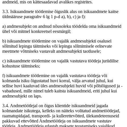
andmeid, mis on kättesaadavad avalikes registrites.
3.3. Isikuandmete töötlemise õiguslik alus on isikuandmete kaitse
üldmääruse paragrahv 6 lg 1 p-d a), b), c) ja f):
a) andmesubjekt on andnud nõusoleku töödelda oma isikuandmeid
ühel või mitmel konkreetsel eesmärgil;
b) isikuandmete töötlemine on vajalik andmesubjekti osalusel
sõlmitud lepingu täitmiseks või lepingu sõlmimisele eelnevate
meetmete võtmiseks vastavalt andmesubjekti taotlusele;
c) isikuandmete töötlemine on vajalik vastutava töötleja juriidilise
kohustuse täitmiseks;
f) isikuandmete töötlemine on vajalik vastutava töötleja või
kolmanda isiku õigustatud huvi korral, välja arvatud juhul, kui
sellise huvi kaaluvad üles andmesubjekti huvid või põhiõigused ja -
vabadused, mille nimel tuleb kaitsta isikuandmeid, eriti juhul kui
andmesubjekt on laps.
3.4. Andmetöötlejal on õigus klientide isikuandmeid jagada
kolmandate isikutega, kelleks on näiteks volitatud andmetöötlejad,
raamatupidajad, transpordi- ja kullerettevõtted, ülekandeteenuseid
pakkuvad ettevõtted Andmetöötleja on isikuandmete vastutav
töötleja. Andmetöötleja edastab maksete teostamiseks vajalikud