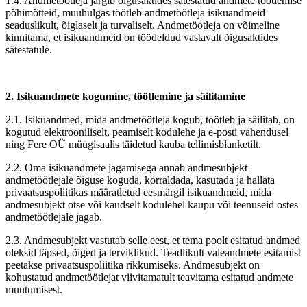
1.4. Andmetöötleja järgib õigusaktides sätestatud andmete töötlemise
põhimõtteid, muuhulgas töötleb andmetöötleja isikuandmeid
seaduslikult, õiglaselt ja turvaliselt. Andmetöötleja on võimeline
kinnitama, et isikuandmeid on töödeldud vastavalt õigusaktides
sätestatule.
2. Isikuandmete kogumine, töötlemine ja säilitamine
2.1. Isikuandmed, mida andmetöötleja kogub, töötleb ja säilitab, on
kogutud elektrooniliselt, peamiselt kodulehe ja e-posti vahendusel
ning Fere OÜ müügisaalis täidetud kauba tellimisblanketilt.
2.2. Oma isikuandmete jagamisega annab andmesubjekt
andmetöötlejale õiguse koguda, korraldada, kasutada ja hallata
privaatsuspoliitikas määratletud eesmärgil isikuandmeid, mida
andmesubjekt otse või kaudselt kodulehel kaupu või teenuseid ostes
andmetöötlejale jagab.
2.3. Andmesubjekt vastutab selle eest, et tema poolt esitatud andmed
oleksid täpsed, õiged ja terviklikud. Teadlikult valeandmete esitamist
peetakse privaatsuspoliitika rikkumiseks. Andmesubjekt on
kohustatud andmetöötlejat viivitamatult teavitama esitatud andmete
muutumisest.