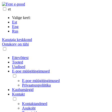
et
Valige keel:
Est
Eng
Rus
Kasutaja keskkond
Ostukorv on tühi
Ettevõttest
Tooted
Uudised
E-poe müügitingimused
E-poe müügitingimused
Privaatsuspoliitika
Kaubamärgid
Kontakt
Kontaktandmed
Asukoht