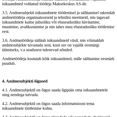
isikuandmed volitatud töötleja Maksekeskus AS-ile.
3.5. Andmesubjekti isikuandmete töötlemisel ja säilitamisel rakendab
andmetöötleja organisatoorseid ja tehnilisi meetmeid, mis tagavad
isikuandmete kaitse juhusliku või ebaseadusliku hävitamise,
muutmise, avalikustamise ja mis tahes muu ebaseadusliku töötlemise
eest.
3.6. Andmetöötleja säilitab isikuandmeid viisil, mis võimaldab
andmesubjekte tuvastada seni, kuni see on vajalik eesmärgi
täitmiseks, v.a seadusest tulenevad nõuded.
Andmetöötleja kustutab kõik isikuandmed, mille säilitamise eesmärk
puudub.
4. Andmesubjekti õigused
4.1. Andmesubjektil on õigus saada ligipääs oma isikuandmetele
ning nendega tutvuda.
4.2. Andmesubjektil on õigus saada informatsiooni tema
isikuandmete töötlemise kohta.