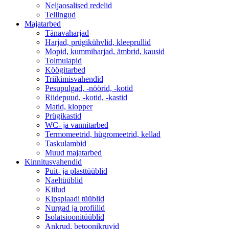
Neljaosalised redelid
Tellingud
Majatarbed
Tänavaharjad
Harjad, prügikühvlid, kleeprullid
Mopid, kummiharjad, ämbrid, kausid
Tolmulapid
Köögitarbed
Triikimisvahendid
Pesupulgad, -nöörid, -kotid
Riidepuud, -kotid, -kastid
Matid, klopper
Prügikastid
WC- ja vannitarbed
Termomeetrid, hügromeetrid, kellad
Taskulambid
Muud majatarbed
Kinnitusvahendid
Puit- ja plasttüüblid
Naeltüüblid
Kiilud
Kipsplaadi tüüblid
Nurgad ja profiilid
Isolatsioonitüüblid
Ankrud, betoonikruvid