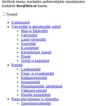
täielikult muuta, teavitades andmesubjekte muudatustest
kodulehe
fere
@fere.ee
kaudu.
Tooted
Uudistooted
Värvirullid ja abivahendid, teibid
Mini-ja Midirullid
Värvirullid
Laiad värvirullid
Torurullid
Komplektid
Käepidemed, kausid
Disain
Teibid ja kattekiled
Pintslid
Lapikpintslid
Ümar- ja ovaalpintslid
Radiaatoripintslid
Seinapintslid
Põrandapintslid, lakilabidad
Väikesed pintslid
Pintslite komplektid
Pinna ettevalmistus ja viimistlus
Tapeetimisvahendid