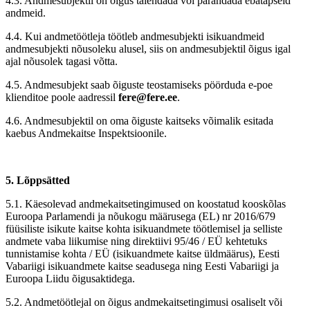
4.3. Andmesubjektil on õigus täiendada või parandada ebatäpseid
andmeid.
4.4. Kui andmetöötleja töötleb andmesubjekti isikuandmeid
andmesubjekti nõusoleku alusel, siis on andmesubjektil õigus igal
ajal nõusolek tagasi võtta.
4.5. Andmesubjekt saab õiguste teostamiseks pöörduda e-poe
klienditoe poole aadressil
fere
@fere.ee
.
4.6. Andmesubjektil on oma õiguste kaitseks võimalik esitada
kaebus Andmekaitse Inspektsioonile.
5. Lõppsätted
5.1. Käesolevad andmekaitsetingimused on koostatud kooskõlas
Euroopa Parlamendi ja nõukogu määrusega (EL) nr 2016/679
füüsiliste isikute kaitse kohta isikuandmete töötlemisel ja selliste
andmete vaba liikumise ning direktiivi 95/46 / EÜ kehtetuks
tunnistamise kohta / EÜ (isikuandmete kaitse üldmäärus), Eesti
Vabariigi isikuandmete kaitse seadusega ning Eesti Vabariigi ja
Euroopa Liidu õigusaktidega.
5.2. Andmetöötlejal on õigus andmekaitsetingimusi osaliselt või