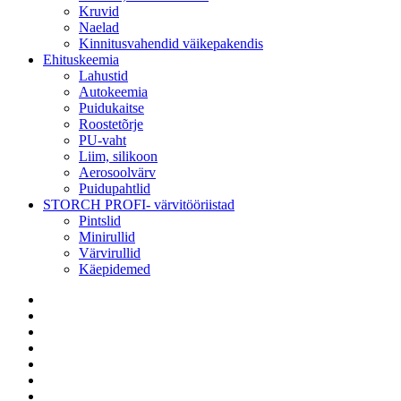
Kruvid
Naelad
Kinnitusvahendid väikepakendis
Ehituskeemia
Lahustid
Autokeemia
Puidukaitse
Roostetõrje
PU-vaht
Liim, silikoon
Aerosoolvärv
Puidupahtlid
STORCH PROFI- värvitööriistad
Pintslid
Minirullid
Värvirullid
Käepidemed