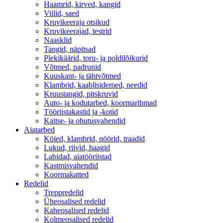
Haamrid, kirved, kangid
Viilid, saed
Kruvikeeraja otsikud
Kruvikeerajad, testrid
Naasklid
Tangid, näpitsad
Plekikäärid, toru- ja poldilõikurid
Võtmed, padrunid
Kuuskant- ja tähtvõtmed
Klambrid, kaablisidemed, needid
Kruustangid, pitskruvid
Auto- ja kodutarbed, koormarihmad
Tööriistakastid ja -kotid
Kaitse- ja ohutusvahendid
Aiatarbed
Köied, klambrid, nöörid, traadid
Lukud, riivid, haagid
Labidad, aiatööriistad
Kastmisvahendid
Koormakatted
Redelid
Treppredelid
Üheosalised redelid
Kaheosalised redelid
Kolmeosalised redelid