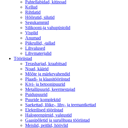
Pahtellabidad, kitinoad
Kellud
Rihtlatid
Hõõrutid, silutid
Segukammid
Silikooni-ja vahupüstolid
Visplid
Anumad
Piikrullid, -tallad
Lihvalused
Lihvmaterjalid
Tööriistad
Terasharjad, kraabitsad
Noad, käärid
Mõõte ja märkevahendid
Plaadi- ja klaasitööriistad
Kivi- ja betoonipuurid
Metallipuurid, keermestajad
Puidupuurid
Puuride komplektid
Saekettad, lõike-, lihv- ja teemantkettad
Elektrilised tööriistad
Halogeenpirnid, valgustid
Gaasipõletid ja suruõhuga tööriistad
Meislid, peitlid, höövlid