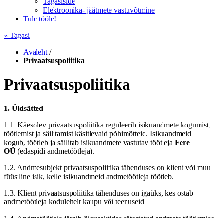
Tagasiside
Elektroonika- jäätmete vastuvõtmine
Tule tööle!
« Tagasi
Avaleht
/
Privaatsuspoliitika
Privaatsuspoliitika
1. Üldsätted
1.1. Käesolev privaatsuspoliitika reguleerib isikuandmete kogumist,
töötlemist ja säilitamist käsitlevaid põhimõtteid. Isikuandmeid
kogub, töötleb ja säilitab isikuandmete vastutav töötleja
Fere
OÜ
(edaspidi andmetöötleja).
1.2. Andmesubjekt privaatsuspoliitika tähenduses on klient või muu
füüsiline isik, kelle isikuandmeid andmetöötleja töötleb.
1.3. Klient privaatsuspoliitika tähenduses on igaüks, kes ostab
andmetöötleja kodulehelt kaupu või teenuseid.