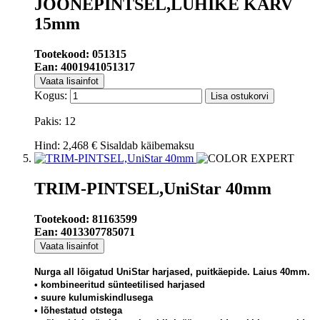
JOONEPINTSEL,LÜHIKE KARV
15mm
Tootekood: 051315
Ean: 4001941051317
Vaata lisainfot
Kogus:
Lisa ostukorvi
Pakis: 12
Hind:
2,468 €
Sisaldab käibemaksu
TRIM-PINTSEL,UniStar 40mm
Tootekood: 81163599
Ean: 4013307785071
Vaata lisainfot
Nurga all lõigatud UniStar harjased, puitkäepide. Laius 40mm.
• kombineeritud sünteetilised harjased
• suure kulumiskindlusega
• lõhestatud otstega