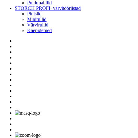
Puidupahtlid
STORCH PROFI- värvitööriistad
Pintslid
Minirullid
Värvirullid
Käepidemed