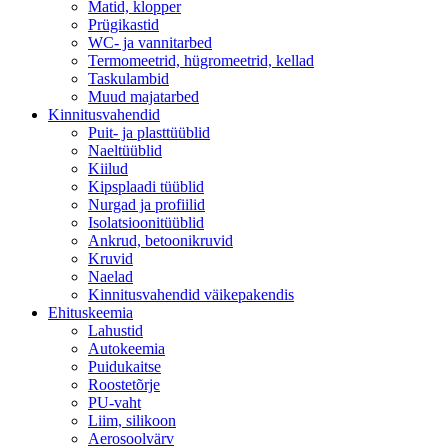
Matid, klopper
Prügikastid
WC- ja vannitarbed
Termomeetrid, hügromeetrid, kellad
Taskulambid
Muud majatarbed
Kinnitusvahendid
Puit- ja plasttüüblid
Naeltüüblid
Kiilud
Kipsplaadi tüüblid
Nurgad ja profiilid
Isolatsioonitüüblid
Ankrud, betoonikruvid
Kruvid
Naelad
Kinnitusvahendid väikepakendis
Ehituskeemia
Lahustid
Autokeemia
Puidukaitse
Roostetõrje
PU-vaht
Liim, silikoon
Aerosoolvärv