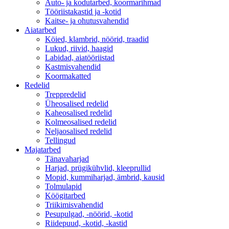
Auto- ja kodutarbed, koormarihmad
Tööriistakastid ja -kotid
Kaitse- ja ohutusvahendid
Aiatarbed
Köied, klambrid, nöörid, traadid
Lukud, riivid, haagid
Labidad, aiatööriistad
Kastmisvahendid
Koormakatted
Redelid
Treppredelid
Üheosalised redelid
Kaheosalised redelid
Kolmeosalised redelid
Neljaosalised redelid
Tellingud
Majatarbed
Tänavaharjad
Harjad, prügikühvlid, kleeprullid
Mopid, kummiharjad, ämbrid, kausid
Tolmulapid
Köögitarbed
Triikimisvahendid
Pesupulgad, -nöörid, -kotid
Riidepuud, -kotid, -kastid