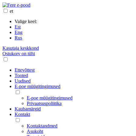
et
Valige keel:
Est
Eng
Rus
Kasutaja keskkond
Ostukorv on tühi
Ettevõttest
Tooted
Uudised
E-poe müügitingimused
E-poe müügitingimused
Privaatsuspoliitika
Kaubamärgid
Kontakt
Kontaktandmed
Asukoht