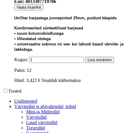
Ean: 4013307719786
Vaata lisainfot
UniStar harjastega joonepintsel 25mm, puidust käepide.
Kombineeritud sünteetilised harjased
• suure kulumiskindlusega
• lőhestatud otstega
• universaalne sobivus nii vee- kui lahusti baasil värvide- ja
lakkidega.
Kogus:
Lisa ostukorvi
Pakis: 12
Hind:
3,422 €
Sisaldab käibemaksu
Tooted
Uudistooted
Värvirullid ja abivahendid, teibid
Mini-ja Midirullid
Värvirullid
Laiad värvirullid
Torurullid