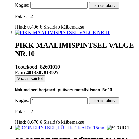
Kogus:
Lisa ostukorvi
Pakis: 12
Hind:
0,496 €
Sisaldab käibemaksu
PIKK MAALIMISPINTSEL VALGE
NR.10
Tootekood: 82601010
Ean: 4013307813927
Vaata lisainfot
Naturaalsed harjased, puitvars metallvitsaga. Nr.10
Kogus:
Lisa ostukorvi
Pakis: 12
Hind:
0,670 €
Sisaldab käibemaksu