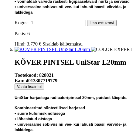
• võimaldab värvida raskesti ligipääsetavaid nurki ja servasid
• universaalne sobivus nii vee- kui lahusti baasil värvide- ja
lakkidega
Kogus:
Lisa ostukorvi
Pakis: 6
Hind:
3,770 €
Sisaldab käibemaksu
KÕVER PINTSEL UniStar L20mm
Tootekood: 828021
Ean: 4013307719779
Vaata lisainfot
UniStar harjastega radiaatoripintsel 20mm, puidust käepide.
Kombineeritud sünteetilised harjased
• suure kulumiskindlusega
• lőhestatud otstega
• universaalne sobivus nii vee- kui lahusti baasil värvide- ja
lakkidega.