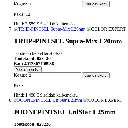
Kogus:
Lisa ostukorvi
Pakis: 12
Hind:
3,559 €
Sisaldab käibemaksu
TRIIP-PINTSEL Supra-Mix L20mm
Toode on hetkel laost otsas.
Tootekood: 828120
Ean: 4013307708988
Vaata lisainfot
Kogus:
Lisa ostukorvi
Pakis: 1
Hind:
1,488 €
Sisaldab käibemaksu
JOONEPINTSEL UniStar L25mm
Tootekood: 828226