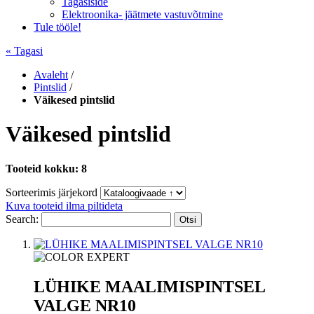
Tagasiside
Elektroonika- jäätmete vastuvõtmine
Tule tööle!
« Tagasi
Avaleht
/
Pintslid
/
Väikesed pintslid
Väikesed pintslid
Tooteid kokku: 8
Sorteerimis järjekord
Kuva tooteid ilma piltideta
Search:
Otsi
LÜHIKE MAALIMISPINTSEL
VALGE NR10