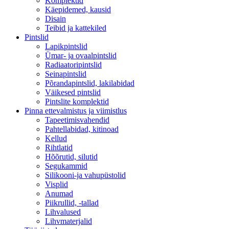
Komplektid
Käepidemed, kausid
Disain
Teibid ja kattekiled
Pintslid
Lapikpintslid
Ümar- ja ovaalpintslid
Radiaatoripintslid
Seinapintslid
Põrandapintslid, lakilabidad
Väikesed pintslid
Pintslite komplektid
Pinna ettevalmistus ja viimistlus
Tapeetimisvahendid
Pahtellabidad, kitinoad
Kellud
Rihtlatid
Hõõrutid, silutid
Segukammid
Silikooni-ja vahupüstolid
Visplid
Anumad
Piikrullid, -tallad
Lihvalused
Lihvmaterjalid