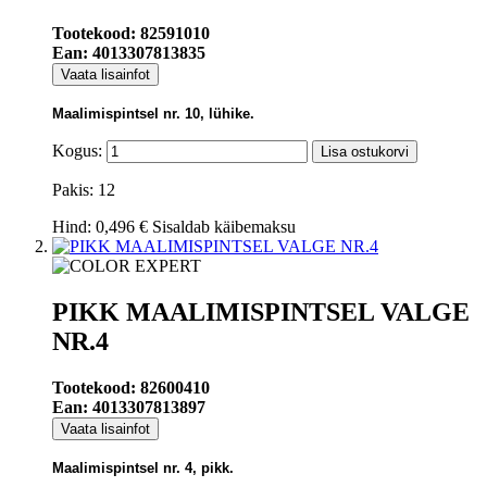
Tootekood: 82591010
Ean: 4013307813835
Vaata lisainfot
Maalimispintsel nr. 10, lühike.
Kogus:
Lisa ostukorvi
Pakis: 12
Hind:
0,496 €
Sisaldab käibemaksu
PIKK MAALIMISPINTSEL VALGE
NR.4
Tootekood: 82600410
Ean: 4013307813897
Vaata lisainfot
Maalimispintsel nr. 4, pikk.