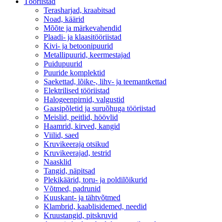
Tööriistad
Terasharjad, kraabitsad
Noad, käärid
Mõõte ja märkevahendid
Plaadi- ja klaasitööriistad
Kivi- ja betoonipuurid
Metallipuurid, keermestajad
Puidupuurid
Puuride komplektid
Saekettad, lõike-, lihv- ja teemantkettad
Elektrilised tööriistad
Halogeenpirnid, valgustid
Gaasipõletid ja suruõhuga tööriistad
Meislid, peitlid, höövlid
Haamrid, kirved, kangid
Viilid, saed
Kruvikeeraja otsikud
Kruvikeerajad, testrid
Naasklid
Tangid, näpitsad
Plekikäärid, toru- ja poldilõikurid
Võtmed, padrunid
Kuuskant- ja tähtvõtmed
Klambrid, kaablisidemed, needid
Kruustangid, pitskruvid