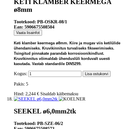
KETI KLAMBER KEERMEGA
ø8mm
Tootekood: PB-OSKR-08/1
Ean: 5906675508504
Vaata lisainfot
Keti klamber keermega ø8mm. Kiire ja mugav viis ketilülide
ühendamiseks. Kruvikinnitus turvaliseks fikseerimiseks.
Tsingitud pinnakate parandab korrosioonikindlust.
Kruvikinnitus võimaldab ühenduslüli korduvalt uuesti
kasutada. Vastab standardile DIN5299.
Kogus:
Lisa ostukorvi
Pakis: 5
Hind:
2,244 €
Sisaldab käibemaksu
SEEKEL ø6,0mm2tk
Tootekood: PB-SZE-06/2
Ean: 5906675508573