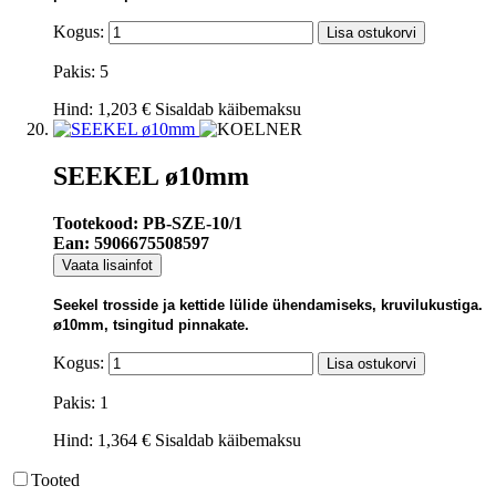
Kogus:
Lisa ostukorvi
Pakis: 5
Hind:
1,203 €
Sisaldab käibemaksu
SEEKEL ø10mm
Tootekood: PB-SZE-10/1
Ean: 5906675508597
Vaata lisainfot
Seekel trosside ja kettide lülide ühendamiseks, kruvilukustiga.
ø10mm, tsingitud pinnakate.
Kogus:
Lisa ostukorvi
Pakis: 1
Hind:
1,364 €
Sisaldab käibemaksu
Tooted