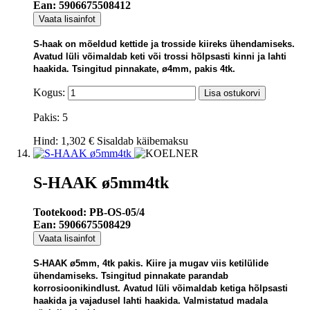
Ean: 5906675508412
Vaata lisainfot
S-haak on mõeldud kettide ja trosside kiireks ühendamiseks.
Avatud lüli võimaldab keti või trossi hõlpsasti kinni ja lahti
haakida. Tsingitud pinnakate, ø4mm, pakis 4tk.
Kogus:
Lisa ostukorvi
Pakis: 5
Hind:
1,302 €
Sisaldab käibemaksu
S-HAAK ø5mm4tk
Tootekood: PB-OS-05/4
Ean: 5906675508429
Vaata lisainfot
S-HAAK ø5mm, 4tk pakis. Kiire ja mugav viis ketilülide
ühendamiseks. Tsingitud pinnakate parandab
korrosioonikindlust. Avatud lüli võimaldab ketiga hõlpsasti
haakida ja vajadusel lahti haakida. Valmistatud madala