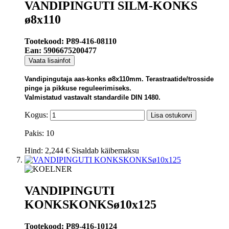
VANDIPINGUTI SILM-KONKS
ø8x110
Tootekood: P89-416-08110
Ean: 5906675200477
Vaata lisainfot
Vandipingutaja aas-konks ø8x110mm. Terastraatide/trosside
pinge ja pikkuse reguleerimiseks.
Valmistatud vastavalt standardile DIN 1480.
Kogus:
Lisa ostukorvi
Pakis: 10
Hind:
2,244 €
Sisaldab käibemaksu
VANDIPINGUTI
KONKSKONKSø10x125
Tootekood: P89-416-10124