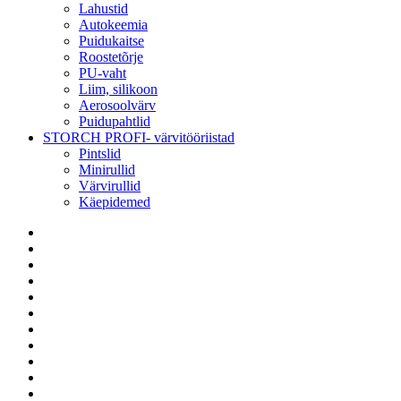
Lahustid
Autokeemia
Puidukaitse
Roostetõrje
PU-vaht
Liim, silikoon
Aerosoolvärv
Puidupahtlid
STORCH PROFI- värvitööriistad
Pintslid
Minirullid
Värvirullid
Käepidemed