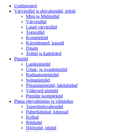
Uudistooted
Värvirullid ja abivahendid, teibid
Mini-ja Midirullid
Värvirullid
Laiad värvirullid
Torurullid
Komplektid
Käepidemed, kausid
Disain
Teibid ja kattekiled
Pintslid
Lapikpintslid
Ümar- ja ovaalpintslid
Radiaatoripintslid
Seinapintslid
Põrandapintslid, lakilabidad
Väikesed pintslid
Pintslite komplektid
Pinna ettevalmistus ja viimistlus
Tapeetimisvahendid
Pahtellabidad, kitinoad
Kellud
Rihtlatid
Hõõrutid, silutid