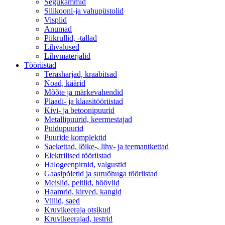
Segukammid
Silikooni-ja vahupüstolid
Visplid
Anumad
Piikrullid, -tallad
Lihvalused
Lihvmaterjalid
Tööriistad
Terasharjad, kraabitsad
Noad, käärid
Mõõte ja märkevahendid
Plaadi- ja klaasitööriistad
Kivi- ja betoonipuurid
Metallipuurid, keermestajad
Puidupuurid
Puuride komplektid
Saekettad, lõike-, lihv- ja teemantkettad
Elektrilised tööriistad
Halogeenpirnid, valgustid
Gaasipõletid ja suruõhuga tööriistad
Meislid, peitlid, höövlid
Haamrid, kirved, kangid
Viilid, saed
Kruvikeeraja otsikud
Kruvikeerajad, testrid