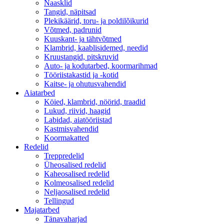
Naasklid
Tangid, näpitsad
Plekikäärid, toru- ja poldilõikurid
Võtmed, padrunid
Kuuskant- ja tähtvõtmed
Klambrid, kaablisidemed, needid
Kruustangid, pitskruvid
Auto- ja kodutarbed, koormarihmad
Tööriistakastid ja -kotid
Kaitse- ja ohutusvahendid
Aiatarbed
Köied, klambrid, nöörid, traadid
Lukud, riivid, haagid
Labidad, aiatööriistad
Kastmisvahendid
Koormakatted
Redelid
Treppredelid
Üheosalised redelid
Kaheosalised redelid
Kolmeosalised redelid
Neljaosalised redelid
Tellingud
Majatarbed
Tänavaharjad