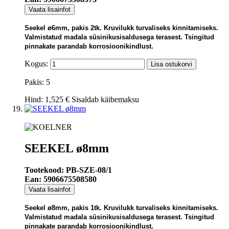
Vaata lisainfot
Seekel ø6mm, pakis 2tk. Kruvilukk turvaliseks kinnitamiseks.
Valmistatud madala süsinikusisaldusega terasest. Tsingitud
pinnakate parandab korrosioonikindlust.
Kogus:
Lisa ostukorvi
Pakis: 5
Hind:
1,525 €
Sisaldab käibemaksu
SEEKEL ø8mm
Tootekood: PB-SZE-08/1
Ean: 5906675508580
Vaata lisainfot
Seekel ø8mm, pakis 1tk. Kruvilukk turvaliseks kinnitamiseks.
Valmistatud madala süsinikusisaldusega terasest. Tsingitud
pinnakate parandab korrosioonikindlust.