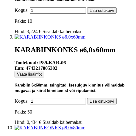
Kogus:
Lisa ostukorvi
Pakis: 10
Hind:
3,224 €
Sisaldab käibemaksu
KARABIINKONKS ø6,0x60mm
Tootekood: P89-KAR-06
Ean: 4743217005302
Vaata lisainfot
Karabiin 6x60mm, tsingitud. Isesulguv kinnitus võimaldab
mugavat ja kiiret kinnitamist või riputamist.
Kogus:
Lisa ostukorvi
Pakis: 50
Hind:
0,434 €
Sisaldab käibemaksu