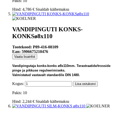
Pakis: 10
Hind:
4,786 €
Sisaldab käibemaksu
VANDIPINGUTI KONKS-
KONKSø8x110
Tootekood: P89-416-08109
Ean: 5906675210476
Vaata lisainfot
Vandipingutaja konks-konks ø8x110mm. Terastraatide/trosside
pinge ja pikkuse reguleerimiseks.
Valmistatud vastavalt standardile DIN 1480.
Kogus:
Lisa ostukorvi
Pakis: 10
Hind:
2,244 €
Sisaldab käibemaksu