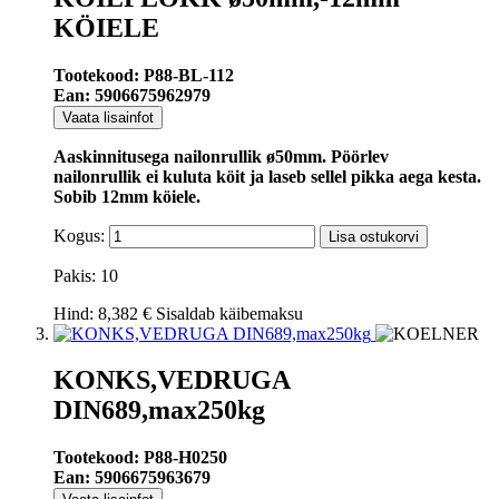
KÖIELE
Tootekood: P88-BL-112
Ean: 5906675962979
Vaata lisainfot
Aaskinnitusega nailonrullik
ø50mm
. Pöörlev
nailonrullik ei kuluta köit ja laseb sellel pikka aega kesta.
Sobib 12mm köiele.
Kogus:
Lisa ostukorvi
Pakis: 10
Hind:
8,382 €
Sisaldab käibemaksu
KONKS,VEDRUGA
DIN689,max250kg
Tootekood: P88-H0250
Ean: 5906675963679