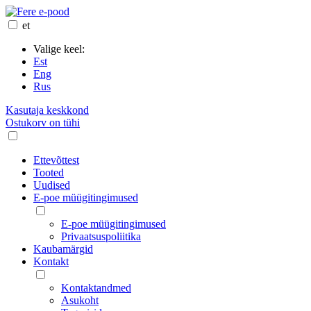
et
Valige keel:
Est
Eng
Rus
Kasutaja keskkond
Ostukorv on tühi
Ettevõttest
Tooted
Uudised
E-poe müügitingimused
E-poe müügitingimused
Privaatsuspoliitika
Kaubamärgid
Kontakt
Kontaktandmed
Asukoht