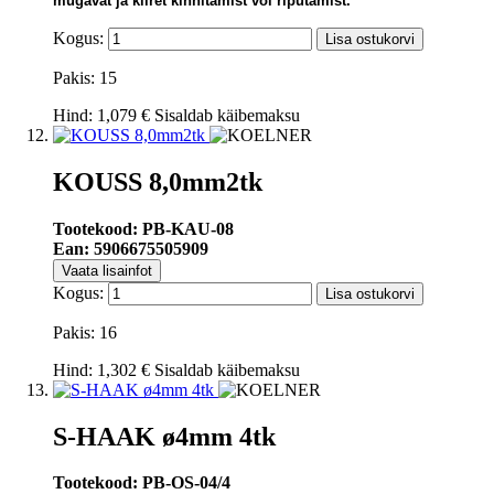
mugavat ja kiiret kinnitamist või riputamist.
Kogus:
Lisa ostukorvi
Pakis: 15
Hind:
1,079 €
Sisaldab käibemaksu
KOUSS 8,0mm2tk
Tootekood: PB-KAU-08
Ean: 5906675505909
Vaata lisainfot
Kogus:
Lisa ostukorvi
Pakis: 16
Hind:
1,302 €
Sisaldab käibemaksu
S-HAAK ø4mm 4tk
Tootekood: PB-OS-04/4