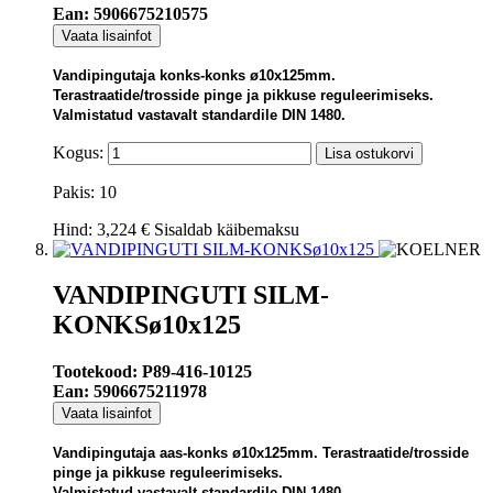
Ean: 5906675210575
Vaata lisainfot
Vandipingutaja konks-konks ø10x125mm.
Terastraatide/trosside pinge ja pikkuse reguleerimiseks.
Valmistatud vastavalt standardile DIN 1480.
Kogus:
Lisa ostukorvi
Pakis: 10
Hind:
3,224 €
Sisaldab käibemaksu
VANDIPINGUTI SILM-
KONKSø10x125
Tootekood: P89-416-10125
Ean: 5906675211978
Vaata lisainfot
Vandipingutaja aas-konks ø10x125mm. Terastraatide/trosside
pinge ja pikkuse reguleerimiseks.
Valmistatud vastavalt standardile DIN 1480.