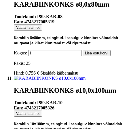
KARABIINKONKS ø8,0x80mm
Tootekood: P89-KAR-08
Ean: 4743217005319
Vaata lisainfot
Karabiin 8x80mm, tsingitud. Isesulguv kinnitus võimaldab
mugavat ja kiiret kinnitamist või riputamist.
Kogus:
Lisa ostukorvi
Pakis: 25
Hind:
0,756 €
Sisaldab käibemaksu
KARABIINKONKS ø10,0x100mm
Tootekood: P89-KAR-10
Ean: 4743217005326
Vaata lisainfot
Karabiin 10x100mm, tsingitud. Isesulguv kinnitus võimaldab