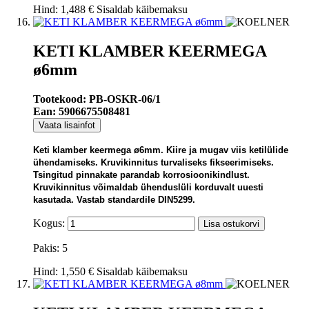
Hind:
1,488 €
Sisaldab käibemaksu
KETI KLAMBER KEERMEGA
ø6mm
Tootekood: PB-OSKR-06/1
Ean: 5906675508481
Vaata lisainfot
Keti klamber keermega ø6mm. Kiire ja mugav viis ketilülide
ühendamiseks. Kruvikinnitus turvaliseks fikseerimiseks.
Tsingitud pinnakate parandab korrosioonikindlust.
Kruvikinnitus võimaldab ühenduslüli korduvalt uuesti
kasutada. Vastab standardile DIN5299.
Kogus:
Lisa ostukorvi
Pakis: 5
Hind:
1,550 €
Sisaldab käibemaksu