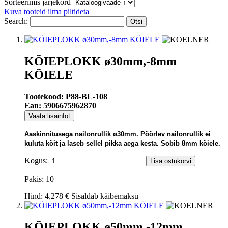
Sorteerimis järjekord
Kuva tooteid ilma piltideta
Search:
Otsi
KÖIEPLOKK ø30mm,-8mm
KÖIELE
Tootekood: P88-BL-108
Ean: 5906675962870
Vaata lisainfot
Aaskinnitusega nailonrullik
ø30mm
. Pöörlev nailonrullik ei
kuluta köit ja laseb sellel pikka aega kesta. Sobib 8mm köiele.
Kogus:
Lisa ostukorvi
Pakis: 10
Hind:
4,278 €
Sisaldab käibemaksu
KÖIEPLOKK ø50mm,-12mm