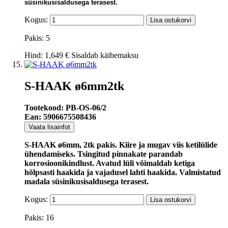
süsinikusisaldusega terasest.
Kogus:
Lisa ostukorvi
Pakis: 5
Hind:
1,649 €
Sisaldab käibemaksu
S-HAAK ø6mm2tk
Tootekood: PB-OS-06/2
Ean: 5906675508436
Vaata lisainfot
S-HAAK ø6mm, 2tk pakis. Kiire ja mugav viis ketilülide
ühendamiseks. Tsingitud pinnakate parandab
korrosioonikindlust. Avatud lüli võimaldab ketiga
hõlpsasti haakida ja vajadusel lahti haakida. Valmistatud
madala süsinikusisaldusega terasest.
Kogus:
Lisa ostukorvi
Pakis: 16