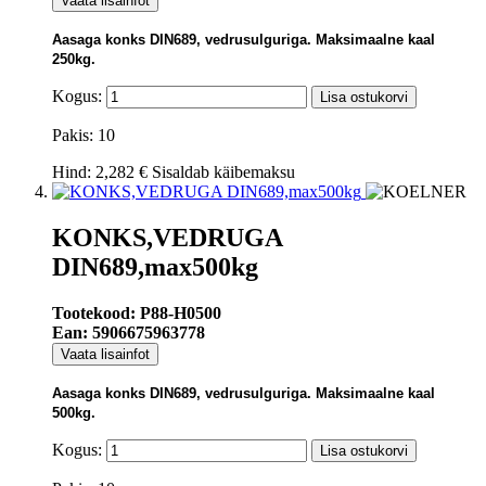
Vaata lisainfot
Aasaga konks DIN689, vedrusulguriga. Maksimaalne kaal
250kg.
Kogus:
Lisa ostukorvi
Pakis: 10
Hind:
2,282 €
Sisaldab käibemaksu
KONKS,VEDRUGA
DIN689,max500kg
Tootekood: P88-H0500
Ean: 5906675963778
Vaata lisainfot
Aasaga konks DIN689, vedrusulguriga. Maksimaalne kaal
500kg.
Kogus:
Lisa ostukorvi