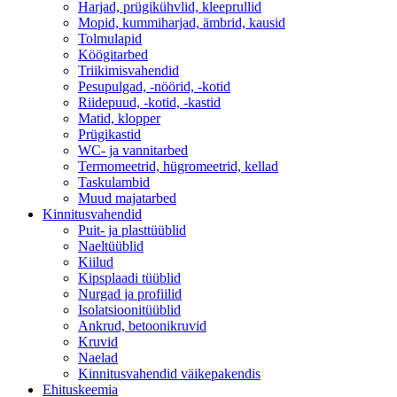
Harjad, prügikühvlid, kleeprullid
Mopid, kummiharjad, ämbrid, kausid
Tolmulapid
Köögitarbed
Triikimisvahendid
Pesupulgad, -nöörid, -kotid
Riidepuud, -kotid, -kastid
Matid, klopper
Prügikastid
WC- ja vannitarbed
Termomeetrid, hügromeetrid, kellad
Taskulambid
Muud majatarbed
Kinnitusvahendid
Puit- ja plasttüüblid
Naeltüüblid
Kiilud
Kipsplaadi tüüblid
Nurgad ja profiilid
Isolatsioonitüüblid
Ankrud, betoonikruvid
Kruvid
Naelad
Kinnitusvahendid väikepakendis
Ehituskeemia